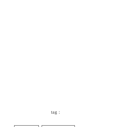
keyboard_arrow_left
一覧に戻る
tag :