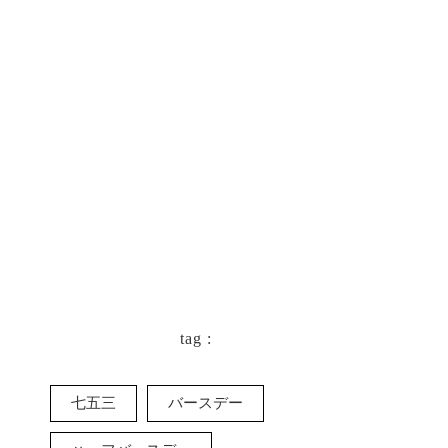
keyboard_arrow_left
一覧に戻る
tag :
七五三
バースデー