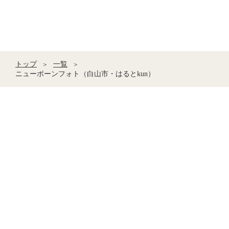
トップ
一覧
＞
＞
ニューボーンフォト（白山市・はるとkun）