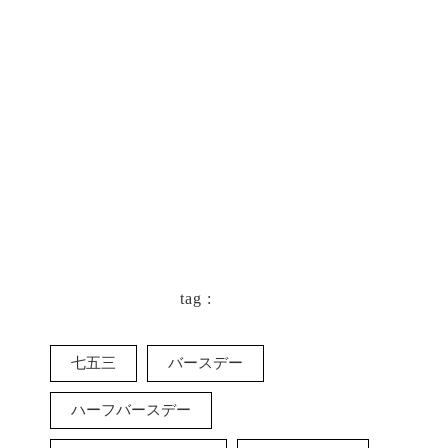
keyboard_arrow_left
一覧に戻る
tag :
七五三
バースデー
ハーフバースデー