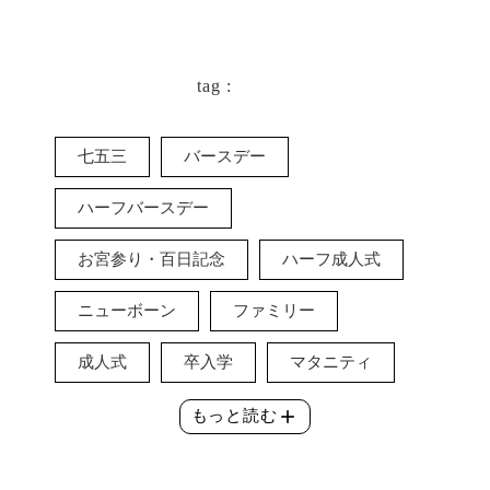
tag :
七五三
バースデー
ハーフバースデー
お宮参り・百日記念
ハーフ成人式
ニューボーン
ファミリー
成人式
卒入学
マタニティ
add
もっと読む