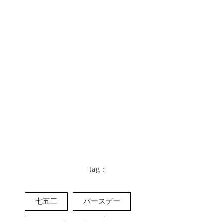
keyboard_arrow_left
一覧に戻る
tag :
七五三
バースデー