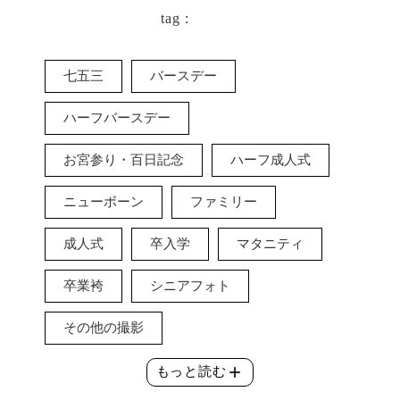
tag :
七五三
バースデー
ハーフバースデー
お宮参り・百日記念
ハーフ成人式
ニューボーン
ファミリー
成人式
卒入学
マタニティ
卒業袴
シニアフォト
その他の撮影
add
もっと読む