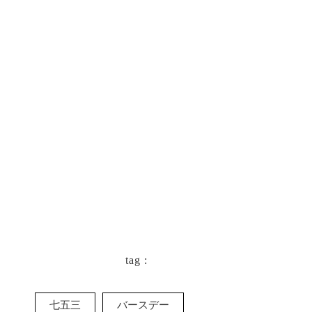
す。ニューボーン期はご家族にとって特
別な時間。その一瞬を安心してお任せい
ただけるよう、今後もお客様一人ひとり
のリクエストに寄り添った撮影を大切に
してまいります。
keyboard_arrow_left
一覧に戻る
tag :
七五三
バースデー