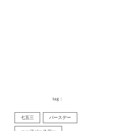
keyboard_arrow_left
一覧に戻る
tag :
七五三
バースデー