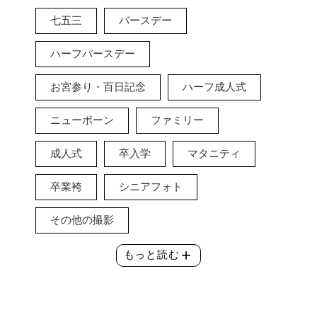
七五三
バースデー
ハーフバースデー
お宮参り・百日記念
ハーフ成人式
ニューボーン
ファミリー
成人式
卒入学
マタニティ
卒業袴
シニアフォト
その他の撮影
add
もっと読む