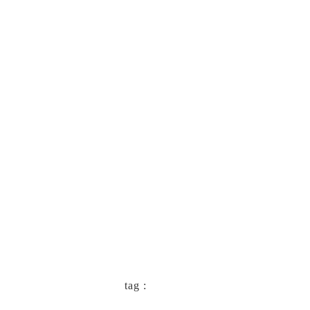
keyboard_arrow_left
一覧に戻る
tag :