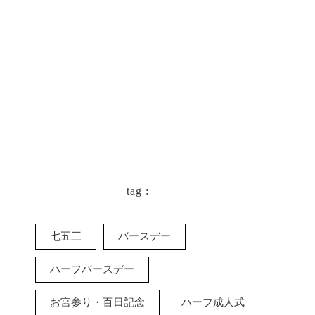
keyboard_arrow_left
一覧に戻る
tag :
七五三
バースデー
ハーフバースデー
お宮参り・百日記念
ハーフ成人式