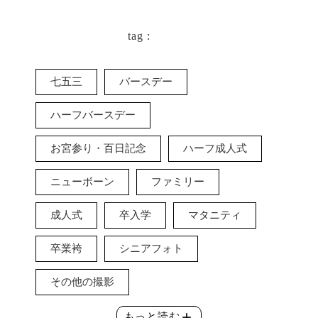
tag :
七五三
バースデー
ハーフバースデー
お宮参り・百日記念
ハーフ成人式
ニューボーン
ファミリー
成人式
卒入学
マタニティ
卒業袴
シニアフォト
その他の撮影
add
もっと読む